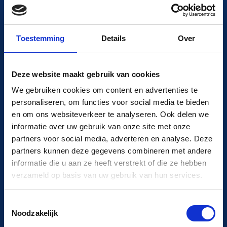
professionelle Hilfe zu leisten.
Toestemming
Details
Over
Beratung vor Ort
Deze website maakt gebruik van cookies
We gebruiken cookies om content en advertenties te
Wir vermieten nicht nur Dampfkessel, sondern sind
personaliseren, om functies voor social media te bieden
auch Berater auf dem Gebiet des Dampfes. Mit mehr
en om ons websiteverkeer te analyseren. Ook delen we
informatie over uw gebruik van onze site met onze
als 35 Jahren Erfahrung in verschiedenen Branchen
partners voor social media, adverteren en analyse. Deze
können wir Sie bei der Anwendung von Dampf in
partners kunnen deze gegevens combineren met andere
Ihrem Unternehmen unterstützen. Technische
informatie die u aan ze heeft verstrekt of die ze hebben
Beratung von der Planung bis zur Umsetzung. Wir
verzameld op basis van uw gebruik van hun services.
beraten Sie, welcher Dampfkessel am besten zu
Ihrem Dampfbedarf und Ihrem Produkt passt. Wir
Toestemmingsselectie
Noodzakelijk
prüfen, wie Sie Ihr Unternehmen in Bezug auf die