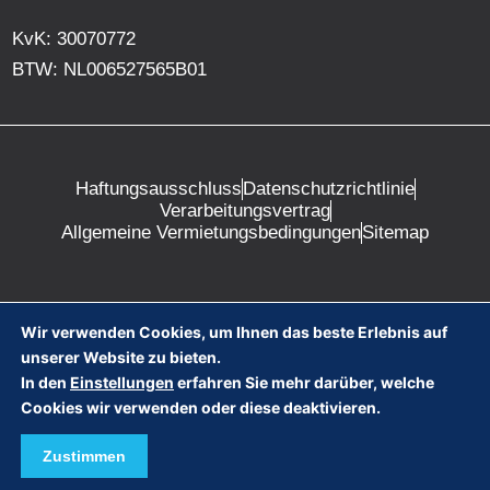
KvK: 30070772
BTW: NL006527565B01
Haftungsausschluss
Datenschutzrichtlinie
Verarbeitungsvertrag
Allgemeine Vermietungsbedingungen
Sitemap
Wir verwenden Cookies, um Ihnen das beste Erlebnis auf
unserer Website zu bieten.
+31 (0) 30 2410972
info@scharfftechniek.nl
In den
Einstellungen
erfahren Sie mehr darüber, welche
Cookies wir verwenden oder diese deaktivieren.
SOLID RESULTS: BAUEN AUF DEM
INTERNET
Zustimmen