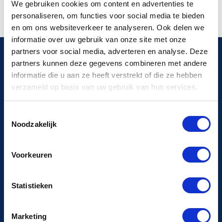
We gebruiken cookies om content en advertenties te
personaliseren, om functies voor social media te bieden
en om ons websiteverkeer te analyseren. Ook delen we
informatie over uw gebruik van onze site met onze
partners voor social media, adverteren en analyse. Deze
partners kunnen deze gegevens combineren met andere
informatie die u aan ze heeft verstrekt of die ze hebben
verzameld op basis van uw gebruik van hun services.
Reaktion auf steigende Gaspreise
Toestemmingsselectie
Noodzakelijk
Die derzeitige wirtschaftliche Situation, die durch
steigende Gaspreise gekennzeichnet ist, trifft viele
Voorkeuren
Branchen hart. Scharff Technik ist sich dieser
Herausforderung bewusst und bemüht sich um
Statistieken
kreative und kostengünstige Lösungen. Die
Umstellung auf elektrische Dampferzeugung ist eine
Marketing
dieser Lösungen, die nicht nur hilft, Kosten zu